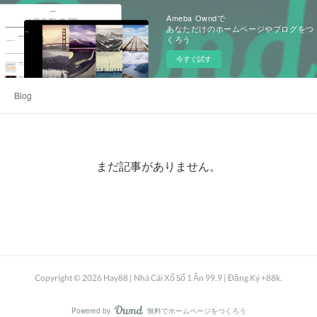
Ameba Owndで
あなただけのホームページやブログをつ
くろう
今すぐ試す
Blog
まだ記事がありません。
Copyright ©
2026
Hay88 | Nhà Cái Xổ Số 1 Ăn 99.9 | Đăng Ký +88k
.
Powered by
無料でホームページをつくろう
AmebaOwnd